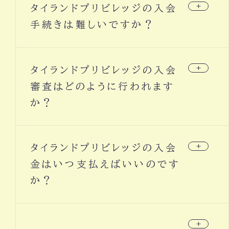
タイランドプリビレッジの入会
間に応じて発給されます。パスポートを更新する
と、新しいパスポートに残りの期間のビザを貼付す
手続きは難しいですか？
るようになります。
タイランドプリビレッジの入会手続きは簡単で、オン
タイランドプリビレッジの入会
ラインの書類提出で完了します。
正規代理店の当センターからEメールで入会申請
審査はどのように行われます
書類と詳しいご説明をお送りしますので、プリント
か？
後に記入し、サインをしてPDFで当センターにご提
出ください。
タイランドプリビレッジの入会審査は、タイの入国管
タイランドプリビレッジの入会
理事務所で行われます。審査には約一ヶ月前後か
かります。
金はいつ支払えばいいのです
か？
タイランドプリビレッジの入会金は、入会審査を通
過し、入会承認（Approval Letter)が発行さ