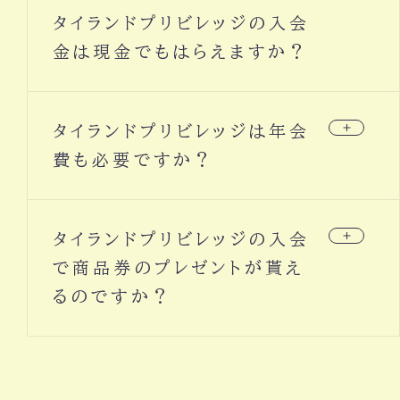
れてから一ヶ月以内に行ってください。
タイランドプリビレッジの入会
金は現金でもはらえますか？
タイランドプリビレッジの入会金は、国営企業のタイ
タイランドプリビレッジは年会
の口座にお振込みいただくか、クレジットカードで
のお支払いのどちらかをお選びいただきます。
費も必要ですか？
現在募集中の５種類のメンバーシップでは入会金
タイランドプリビレッジの入会
のみ必要で、年会費はございません。
で商品券のプレゼントが貰え
るのですか？
タイランドプリビレッジ正規代理店の当センターか
らのご入会で、最高１２０万円の商品券プレゼント
のキャンペーンを実施中です。