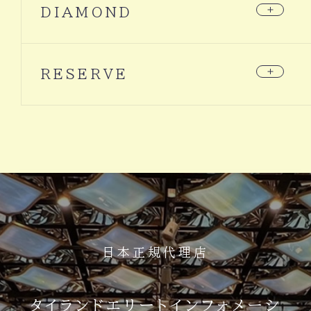
年会費
DIAMOND
なし
家族会員入会金
５０万バーツ
家族会員年会費
メイン会員入会金
なし
２５０万バーツ
メイン会員入会プレゼント商品券
メイン会員年会費
２０万円
RESERVE
なし
家族会員入会プレゼント商品券
家族会員入会金
６万円
５０万バーツ
家族会員年会費
RESERVE入会金
なし
５００万バーツ
メイン会員入会プレゼント商品券
RESERVE年会費
３０万円
なし
家族会員入会プレゼント商品券
RESERVE家族会員入会金
６万円
５０万バーツ
家族会員年会費
なし
メイン会員入会プレゼント商品券
１２０万円
家族会員入会プレゼント商品券
６万円
日本正規代理店
タイランドエリートインフォメーシ