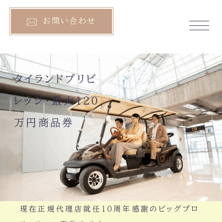
お問い合わせ
タイランドプリビレッジ
タイランドプリビ
タイランドプリビレッジ
レッジ・最大１２０
タイ長期滞在プログラム
万円商品券
タイランドプリビレッジはタイ国政府観光庁直
営の国営企業が運営する外国人長期滞在プロ
グラムです。タイでの長期滞在・タイへの移住を
可能にあるだけでなく、特別な入出国、滞在を
実現します。
現在正規代理店就任１０周年感謝のビッグプロ