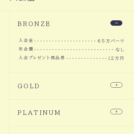
BRONZE
入会金
６５万バーツ
年会費
なし
入会プレゼント商品券
１２万円
GOLD
入会金
９０万バーツ
年会費
PLATINUM
なし
ご入会プレゼント商品券
１２万円
メイン会員入会金
１５０万バーツ