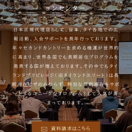
ョンセンター
日本正規代理店として、日本、タイ各地での広
報活動、入会サポートを長年行っております。
年々セカンドカントリーを求める機運が世界的
に高まり、世界各国でも長期居住プログラムを
発表する国が増えております。その中でもタイ
ランドプリビレッジ（旧タイランドエリート）は長
期滞在ビザのみならず、特別な長期滞在をサポ
ートするユニークなプログラムとして人気が高
まっております。
資料請求はこちら